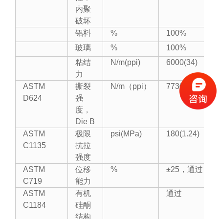
内聚
破坏
铝料
%
100%
玻璃
%
100%
粘结
N/m(ppi)
6000(34)
力
ASTM
撕裂
N/m（ppi）
7730（44）
D624
强
度，
Die B
ASTM
极限
psi(MPa)
180(1.24)
C1135
抗拉
强度
ASTM
位移
%
±25，通过
C719
能力
ASTM
有机
通过
C1184
硅酮
结构