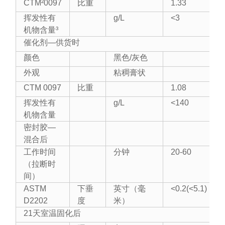
CTM²0097
比重
1.33
挥发性有
g/L
<3
机物含量³
催化剂—供货时
颜色
黑色/灰色
外观
粘稠膏状
CTM 0097
比重
1.08
挥发性有
g/L
<140
机物含量
密封胶—
混合后
工作时间
分钟
20-60
（拉断时
间）
ASTM
下垂
英寸（毫
<0.2(<5.1)
D2202
度
米）
21天室温固化后