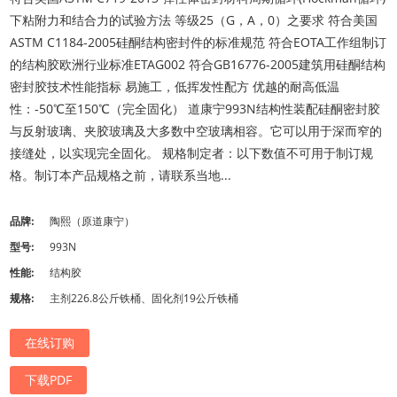
下粘附力和结合力的试验方法 等级25（G，A，0）之要求 符合美国
ASTM C1184-2005硅酮结构密封件的标准规范 符合EOTA工作组制订
的结构胶欧洲行业标准ETAG002 符合GB16776-2005建筑用硅酮结构
密封胶技术性能指标 易施工，低挥发性配方 优越的耐高低温
性：-50℃至150℃（完全固化） 道康宁993N结构性装配硅酮密封胶
与反射玻璃、夹胶玻璃及大多数中空玻璃相容。它可以用于深而窄的
接缝处，以实现完全固化。 规格制定者：以下数值不可用于制订规
格。制订本产品规格之前，请联系当地...
品牌:
陶熙（原道康宁）
型号:
993N
性能:
结构胶
规格:
主剂226.8公斤铁桶、固化剂19公斤铁桶
在线订购
下载PDF