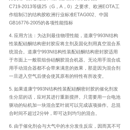
C719-2013等级25（G，A，0）之要求、欧洲EOTA工
作组制订的结构胶欧洲行业标准ETAG002、中国
GB16776-2005的各项性能指标
4.
应用方法：为达到最佳物理性能，道康宁993N结构
性装配硅酮结构密封胶应将主剂及固化剂用真空混合系
统混合。道康宁993N结构性装配硅酮结构密封胶适用
于市面上一般双组份硅酮胶混合机器。无论用手混合或
用手动混合器都不会带来满意的效果，那是因为混合剂
一旦进入空气后便会使其原有的特性有所改变。
5. 如果道康宁993N结构性装配硅酮密封胶的催化剂发
生分层的话，应对其进行重新搅拌。只需要用一台电池
驱动的钻机加一块混合桨叶就可以完成该项操作。总混
合时间不超过2分钟，即可达到均匀的混合。
6. 由于催化剂会与大气中的水分发生反应，因而其不可