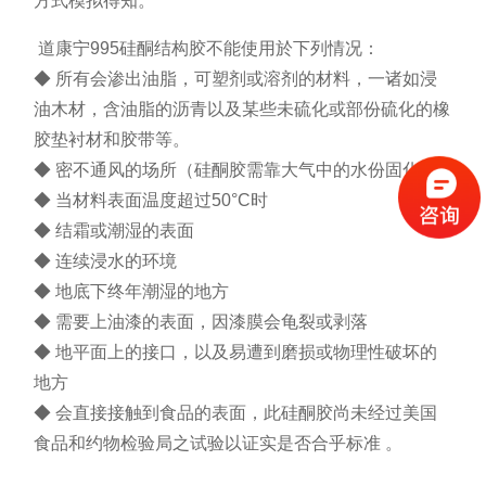
方式模拟得知。
道康宁995硅酮结构胶不能使用於下列情况：
◆ 所有会渗出油脂，可塑剂或溶剂的材料，一诸如浸
油木材，含油脂的沥青以及某些未硫化或部份硫化的橡
胶垫衬材和胶带等。
◆ 密不通风的场所（硅酮胶需靠大气中的水份固化）
◆ 当材料表面温度超过50°C时
◆ 结霜或潮湿的表面
◆ 连续浸水的环境
◆ 地底下终年潮湿的地方
◆ 需要上油漆的表面，因漆膜会龟裂或剥落
◆ 地平面上的接口，以及易遭到磨损或物理性破坏的
地方
◆ 会直接接触到食品的表面，此硅酮胶尚未经过美国
食品和约物检验局之试验以证实是否合乎标准 。