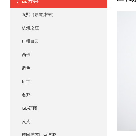
产品分类
陶熙（原道康宁）
杭州之江
广州白云
西卡
调色
硅宝
君邦
GE-迈图
瓦克
德国德莎tesa胶带