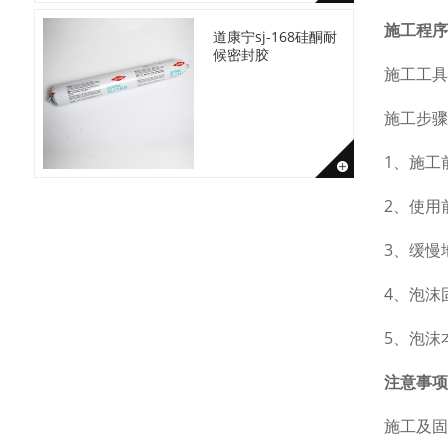
施工程序
道康宁sj-168硅酮耐
候密封胶
施工工具
施工步骤
1、施工
2、使用
3、缓慢
4、泡沫
5、泡沫
注意事项
施工及固