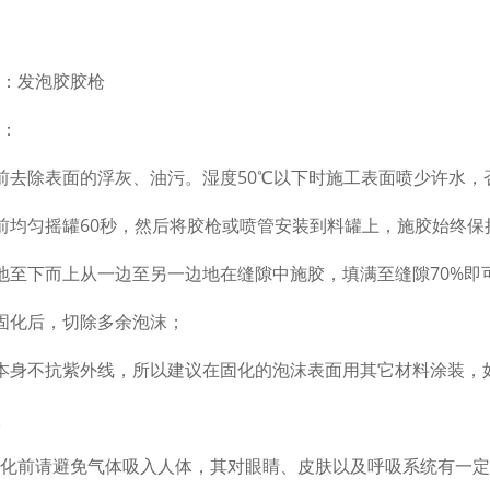
：发泡胶胶枪
：
前去除表面的浮灰、油污。湿度50℃以下时施工表面喷少许水，
前均匀摇罐60秒，然后将胶枪或喷管安装到料罐上，施胶始终保
地至下而上从一边至另一边地在缝隙中施胶，填满至缝隙70%即
固化后，切除多余泡沫；
本身不抗紫外线，所以建议在固化的泡沫表面用其它材料涂装，
化前请避免气体吸入人体，其对眼睛、皮肤以及呼吸系统有一定