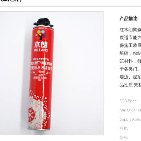
产品描述:
红木朗聚
度适应能
保施工质
填缝﹑粘
筑材料，符
于各类门
墙边、屋
品性质 规格
FOB Price:
Min.Order Q
Supply Abilit
品牌:
型号: