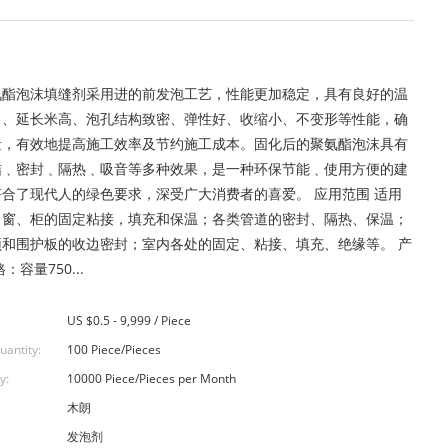
氨酯泡沫填缝剂采用进的前发泡工艺，性能更加稳定，具有良好的温
力、延长米高、泡孔结构致密、弹性好、收缩小、不变形等性能，确
量，有效地提高施工效率及节约施工成本。固化后的聚氨酯泡沫具有
结﹑密封﹑隔热﹑吸音等多种效果，是一种环保节能﹑使用方便的建
合了现代人的绿色要求，深受广大消费者的喜爱。 应用范围 适用
、窗、柜的固定粘接，填充和保温；各类管道的密封、隔热、保温；
顶和围护板的收边密封；室内各处的固定、粘接、填充、绝缘等。 产
：容量750...
US $0.5 - 9,999 / Piece
uantity:
100 Piece/Pieces
y:
10000 Piece/Pieces per Month
木朗
发泡剂