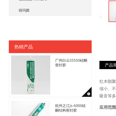
得玛茜
热销产品
广州白云SS550硅酮
产品
密封胶
红木朗聚
缩小、不
吸音等多
杭州之江js-6000硅
应用范围
酮结构密封胶