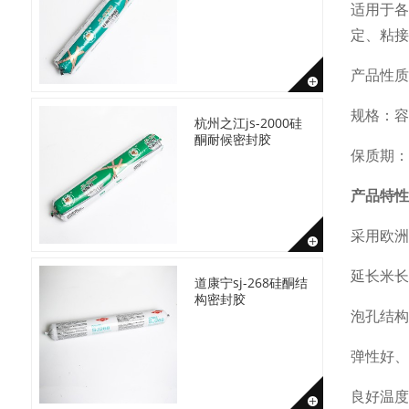
适用于各
定、粘接
产品性质
规格：容量
杭州之江js-2000硅
酮耐候密封胶
保质期：
产品特性
采用欧洲
延长米长
道康宁sj-268硅酮结
构密封胶
泡孔结构
弹性好、
良好温度