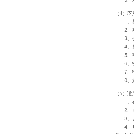
3、粘
（4）应
1、基
2、基
3、使
4、基
5、密
6、密封
7、密
8、施
（5）适
1、石
2、金
3、玻
4、开