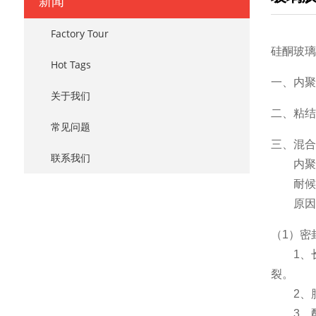
新闻
Factory Tour
硅酮玻璃
Hot Tags
一、内聚
关于我们
二、粘结
常见问题
三、混合
联系我们
内聚
耐候胶
原因分
（1）密
1、长
裂。
2、肟
3、配