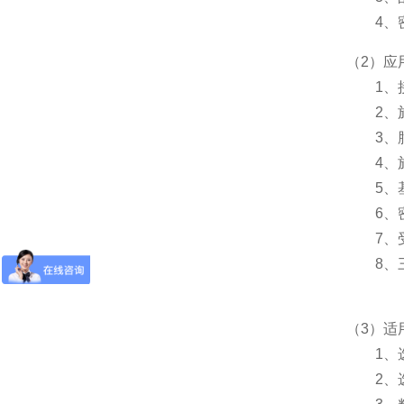
4、密
（2）应
1、接
2、施
3、肟
4、施
5、基
6、密
7、受
8、三面
（3）适
1、选
2、选