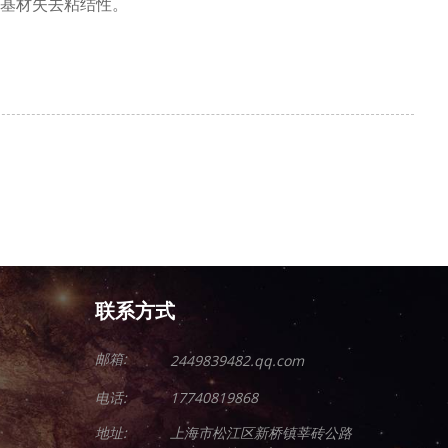
基材失去粘结性。
联系方式
邮箱:
2449839482.qq.com
电话:
17740819868
地址:
上海市松江区新桥镇莘砖公路