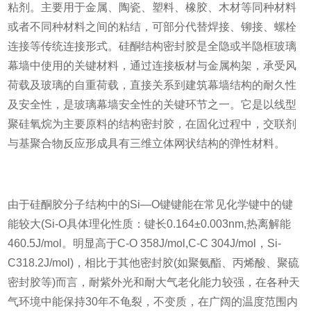
粘剂。主要用于金属、陶瓷、塑料、橡胶、木材等同种材料
或者不同种材料之间的粘结，可部分代替焊接、铆接、螺栓
连接等传统连接形式。硅酮结构密封胶是全隐或半隐框玻璃
幕墙中使用的关键材料，通过连接板材与金属构架，承受风
荷载及玻璃的自重荷载，直接关系到建筑幕墙结构的耐久性
及安全性，是玻璃幕墙安全性的关键环节之一。它是以线型
聚硅氧烷为主要原料的结构密封胶，在固化过程中，交联剂
与基聚合物反应形成具有三维立体网状结构的弹性材料。
由于硅酮胶分子结构中的Si—O键键能在常见化学键中的键
能较大(Si-O具体理化性质：键长0.164±0.003nm,热离解能
460.5J/mol。明显高于C-O 358J/mol,C-C 304J/mol，Si-
C318.2J/mol)，相比于其他密封胶(如聚氨酯、丙烯酸、聚硫
密封胶等)而言，耐紫外光和耐大气老化能力较强，在各种天
气环境中能保持30年不龟裂，不变质，在广阔的温度范围内