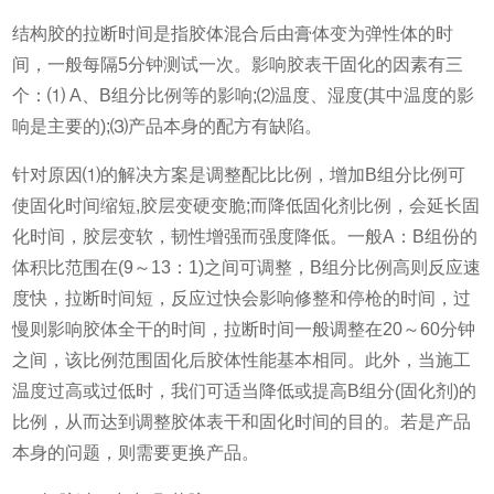
结构胶的拉断时间是指胶体混合后由膏体变为弹性体的时
间，一般每隔5分钟测试一次。影响胶表干固化的因素有三
个：⑴ A、B组分比例等的影响;⑵温度、湿度(其中温度的影
响是主要的);⑶产品本身的配方有缺陷。
针对原因⑴的解决方案是调整配比比例，增加B组分比例可
使固化时间缩短,胶层变硬变脆;而降低固化剂比例，会延长固
化时间，胶层变软，韧性增强而强度降低。一般A：B组份的
体积比范围在(9～13：1)之间可调整，B组分比例高则反应速
度快，拉断时间短，反应过快会影响修整和停枪的时间，过
慢则影响胶体全干的时间，拉断时间一般调整在20～60分钟
之间，该比例范围固化后胶体性能基本相同。此外，当施工
温度过高或过低时，我们可适当降低或提高B组分(固化剂)的
比例，从而达到调整胶体表干和固化时间的目的。若是产品
本身的问题，则需要更换产品。