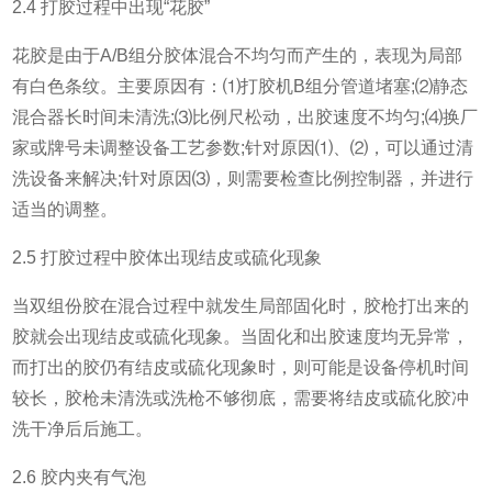
2.4 打胶过程中出现“花胶”
花胶是由于A/B组分胶体混合不均匀而产生的，表现为局部
有白色条纹。主要原因有：⑴打胶机B组分管道堵塞;⑵静态
混合器长时间未清洗;⑶比例尺松动，出胶速度不均匀;⑷换厂
家或牌号未调整设备工艺参数;针对原因⑴、⑵，可以通过清
洗设备来解决;针对原因⑶，则需要检查比例控制器，并进行
适当的调整。
2.5 打胶过程中胶体出现结皮或硫化现象
当双组份胶在混合过程中就发生局部固化时，胶枪打出来的
胶就会出现结皮或硫化现象。当固化和出胶速度均无异常，
而打出的胶仍有结皮或硫化现象时，则可能是设备停机时间
较长，胶枪未清洗或洗枪不够彻底，需要将结皮或硫化胶冲
洗干净后后施工。
2.6 胶内夹有气泡