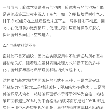
一般而言，胶体本身是没有气泡的，胶体夹有的气泡极可能
是运输或施工过程中混入了空气，如：⑴更换胶桶时排气未
排干净;⑵组分在上机后压盘未压下去，导致排泡不彻底。因
此，在使用前排泡要彻底，使用过程中应正确操作打胶机，
保证密封从而阻止空气进入。
2.7 与基材粘结不良
密封胶不是万能胶，因此在实际应用中不能保证与所有基材
都粘结良好。随着现在基材表面处理方式和新工艺的多样
化，密封胶与基材粘结速度和粘结效果也不同。
结构胶与基材粘结界面破坏的形式有三种，一是内聚破坏，
即粘结力>内聚力;二是粘结破坏，即粘结力<内聚力，三是两
种破坏形式均有，粘结破坏面积小于等于20%为合格，粘结
破坏面积超过20%时为不合格;粘结破坏面积超过20%时都是
实际应用中不希望出现的现象。导致结构胶与基材不粘的原