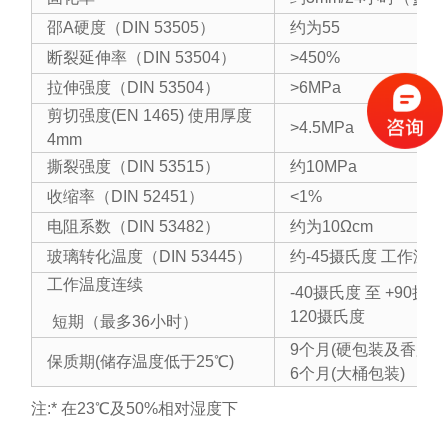
邵A硬度（DIN 53505）
约为55
断裂延伸率（DIN 53504）
>450%
拉伸强度（DIN 53504）
>6MPa
剪切强度(EN 1465) 使用厚度
>4.5MPa
4mm
撕裂强度（DIN 53515）
约10MPa
收缩率（DIN 52451）
<1%
电阻系数（DIN 53482）
约为10Ωcm
玻璃转化温度（DIN 53445）
约-45摄氏度 工作温
工作温度连续
-40摄氏度 至 +90摄
120摄氏度
短期（最多36小时）
9个月(硬包装及香肠式
保质期(储存温度低于25℃)
6个月(大桶包装)
注:* 在23℃及50%相对湿度下