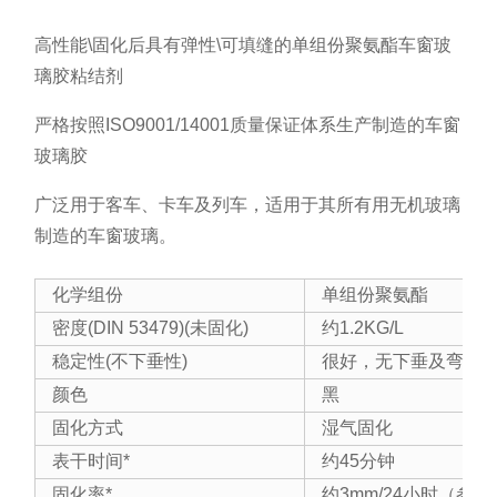
高性能\固化后具有弹性\可填缝的单组份聚氨酯车窗玻
璃胶粘结剂
严格按照ISO9001/14001质量保证体系生产制造的车窗
玻璃胶
广泛用于客车、卡车及列车，适用于其所有用无机玻璃
制造的车窗玻璃。
化学组份
单组份聚氨酯
密度(DIN 53479)(未固化)
约1.2KG/L
稳定性(不下垂性)
很好，无下垂及弯曲
颜色
黑
固化方式
湿气固化
表干时间*
约45分钟
固化率*
约3mm/24小时（参