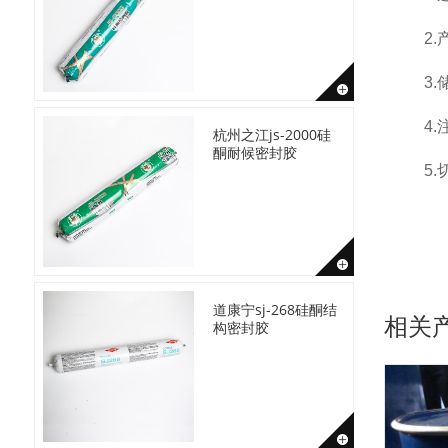
2
3
4
杭州之江js-2000硅
酮耐候密封胶
5
道康宁sj-268硅酮结
相关
构密封胶