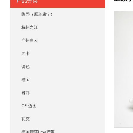
产品分类
陶熙（原道康宁）
杭州之江
广州白云
西卡
调色
硅宝
君邦
GE-迈图
瓦克
德国德莎tesa胶带