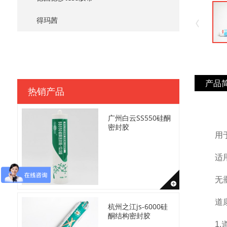
得玛茜
产品
热销产品
广州白云SS550硅酮
密封胶
用
适
无
道
杭州之江js-6000硅
酮结构密封胶
1