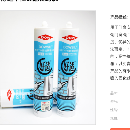
产品描述:
用于门窗安
钢门窗,钢
度、优异
法而定。 
的，高性价
箱；以沥青
产品的有限
吸入固化过
品牌:
型号:
性能:
规格: