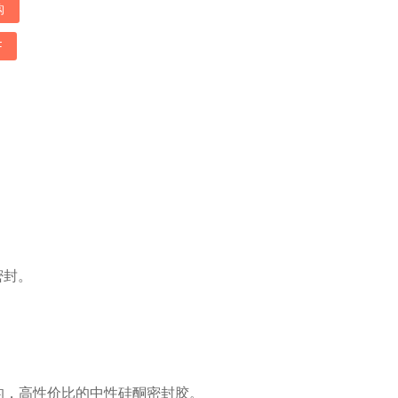
购
F
密封。
的，高性价比的中性硅酮密封胶。