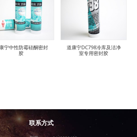
康宁中性防霉硅酮密封
道康宁DC798冷库及洁净
胶
室专用密封胶
联系方式