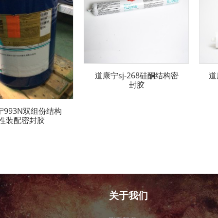
道康宁sj-268硅酮结构密
道
封胶
宁993N双组份结构
性装配密封胶
关于我们