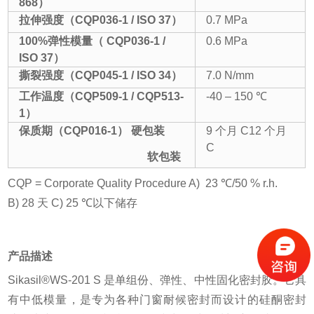
868
）
拉伸强度（
CQP036-1 / ISO 37
）
0.7 MPa
100%
弹性模量
（
CQP036-1 /
0.6 MPa
ISO
37
）
撕裂强度（
CQP045-1 / ISO 34
）
7.0 N/mm
工作温度（
CQP509-1 / CQP513-
-40 – 150 ℃
1
）
保质期
（
CQP016-1
）
硬包装
9 个月 C
12 个月
C
软包装
CQP = Corporate Quality Procedure A) 23 ℃/50 % r.h.
B) 28 天 C) 25 ℃以下储存
产品描述
Sikasil®WS-201 S 是单组份、弹性、中性固化密封胶。它具
有中低模量，是专为各种门窗耐候密封而设计的硅酮密封