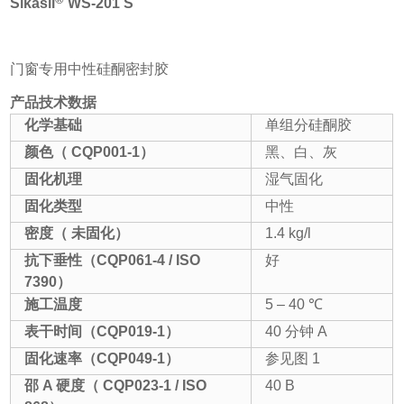
Sikasil
WS-201 S
门窗专用中性硅酮密封胶
产品技术数据
化学基础
单组分硅酮胶
颜色
（
CQP001-1
）
黑、白、灰
固化机理
湿气固化
固化类型
中性
密度（ 未固化）
1.4 kg/l
抗下垂性（
CQP061-4 / ISO
好
7390
）
施工温度
5 – 40 ℃
表干时间（
CQP019-1
）
40 分钟 A
固化速率（
CQP049-1
）
参见图 1
邵
A
硬度
（
CQP023-1 /
ISO
40 B