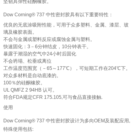
坚韧具弹性硅酮橡胶。
Dow Corning® 737 中性密封胶具有以下重要特性：
优良的无底涂吸附性能，可用于众多塑料、金属、漆层、玻
璃及橡胶表面。
不会与金属或塑料反应或腐蚀金属与塑料。
快速固化：3－6分钟结皮，10分钟表干。
暴露于潮湿的空气中24小时后固化
不会坍塌、松垂或离位
工作温度范围宽（－65～177℃），可短期工作在204℃下。
对众多材料是自动底漆的。
100％的硅酮橡胶。
UL QMFZ 2 94HB 认可。
符合FDA规定CFR 175.105,可与食品直接接触.
使用
Dow Corning® 737 中性密封胶设计为多向OEM及装配应用,
特殊使用包括: