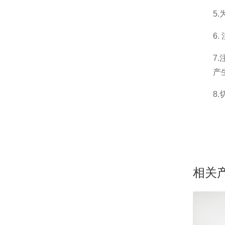
5
6
7
产
8
相关