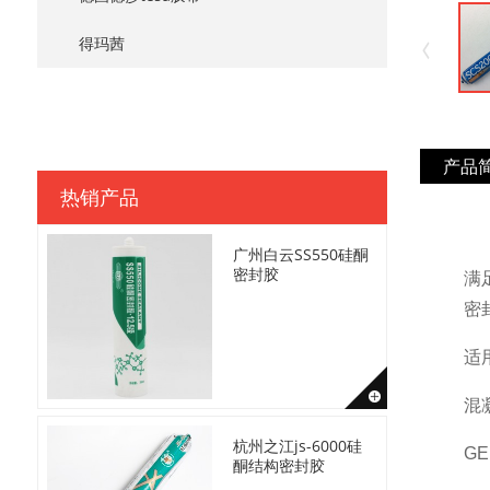
得玛茜
产品
热销产品
广州白云SS550硅酮
密封胶
满
密
适用
混
杭州之江js-6000硅
GE
酮结构密封胶