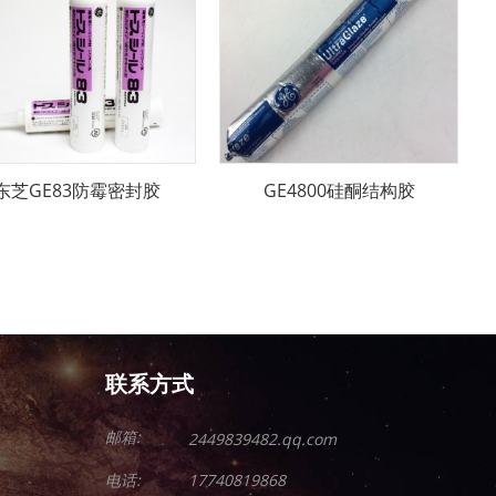
东芝GE83防霉密封胶
GE4800硅酮结构胶
联系方式
邮箱:
2449839482.qq.com
电话:
17740819868