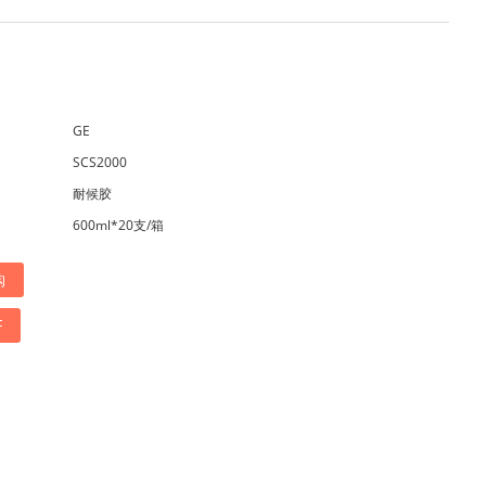
GE
SCS2000
耐候胶
600ml*20支/箱
购
F