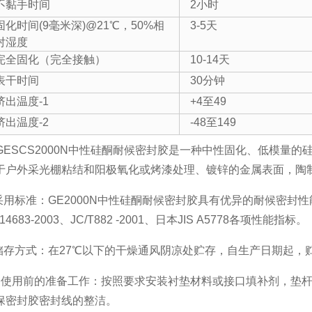
不黏手时间
2小时
固化时间(9毫米深)
@21℃，50%相
3-5天
对湿度
完全固化（完全接触）
10-14天
表干时间
30分钟
挤出温度-1
+4至49
挤出温度-2
-48至149
. GESCS2000N中性硅酮耐候密封胶是一种中性固化、低模
于户外采光棚粘结和阳极氧化或烤漆处理、镀锌的金属表面，陶
.采用标准：GE2000N中性硅酮耐候密封胶具有优异的耐候密封性能
14683-2003、JC/T882 -2001、日本JIS A5778各项性能指标。
.储存方式：在27℃以下的干燥通风阴凉处贮存，自生产日期起，
．使用前的准备工作：按照要求安装衬垫材料或接口填补剂，垫
保密封胶密封线的整洁。