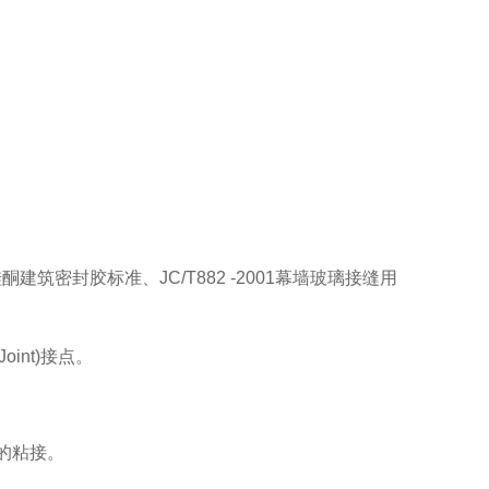
硅酮建筑密封胶标准、JC/T882 -2001幕墙玻璃接缝用
oint)接点。
光棚的粘接。