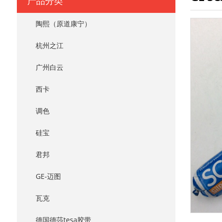
产品分类
陶熙（原道康宁）
杭州之江
广州白云
西卡
调色
硅宝
君邦
GE-迈图
瓦克
德国德莎tesa胶带