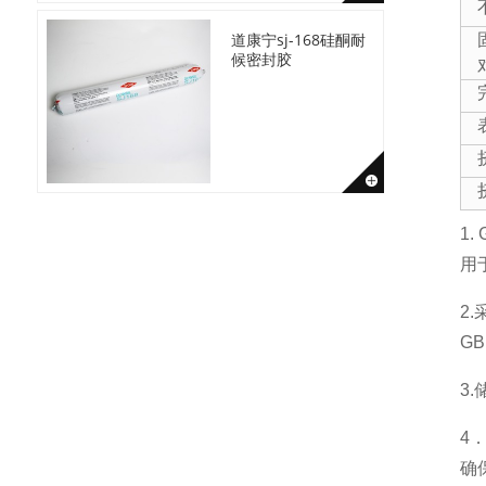
道康宁sj-168硅酮耐
候密封胶
1
用
2
GB
3
4
确