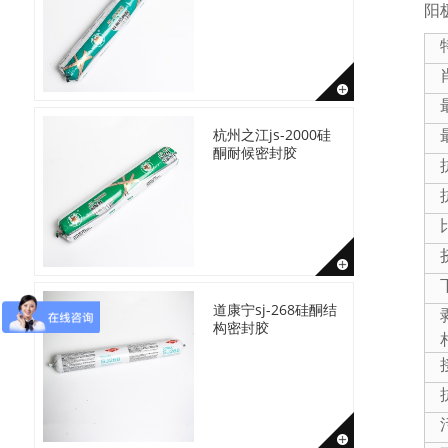
阳
杭州之江js-2000硅
酮耐候密封胶
道康宁sj-268硅酮结
构密封胶