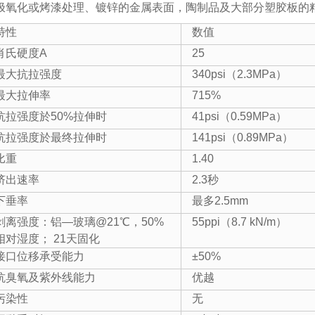
极氧化或烤漆处理、镀锌的金属表面，陶制品及大部分塑胶板的
特性
数值
肖氏硬度A
25
最大抗拉强度
340psi（2.3MPa）
最大拉伸率
715%
抗拉强度於50%拉伸时
41psi（0.59MPa）
抗拉强度於最终拉伸时
141psi（0.89MPa）
比重
1.40
挤出速率
2.3秒
下垂率
最多2.5mm
剥离强度：
铝—玻璃@21℃，50%
55ppi（8.7 kN/m）
相对湿度； 21天固化
接口位移承受能力
±50%
抗臭氧及紫外线能力
优越
污染性
无