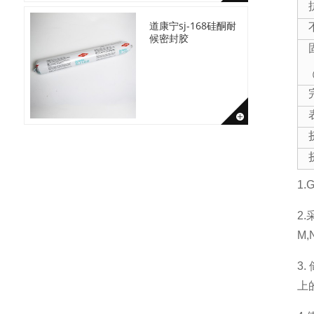
道康宁sj-168硅酮耐
候密封胶
1
2
M,
3
上