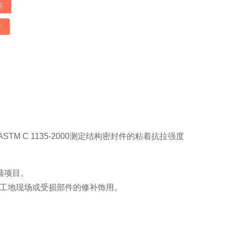
购
F
格，ASTM C 1135-2000测定结构密封件的粘着抗拉强度
墙项目。
中工地现场或受损部件的修补饰用。