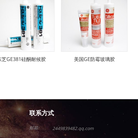
东芝GE381硅酮耐候胶
美国GE防霉玻璃胶
联系方式
邮箱:
2449839482.qq.com