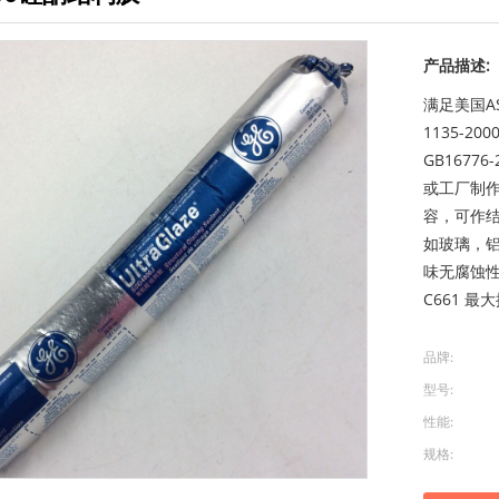
产品描述:
满足美国AST
1135-
GB167
或工厂制作
容，可作
如玻璃，
味无腐蚀性。
C661 最大
品牌:
型号:
性能:
规格: