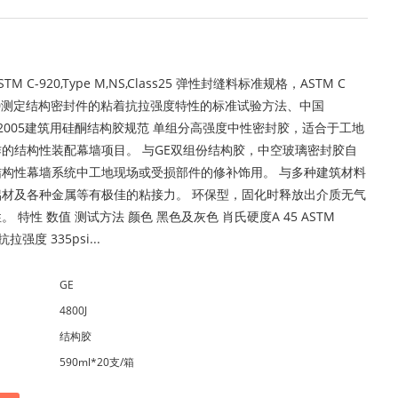
M C-920,Type M,NS,Class25 弹性封缝料标准规格，ASTM C
2000测定结构密封件的粘着抗拉强度特性的标准试验方法、中国
76-2005建筑用硅酮结构胶规范 单组分高强度中性密封胶，适合于工地
的结构性装配幕墙项目。 与GE双组份结构胶，中空玻璃密封胶自
结构性幕墙系统中工地现场或受损部件的修补饰用。 与多种建筑材料
铝材及各种金属等有极佳的粘接力。 环保型，固化时释放出介质无气
 特性 数值 测试方法 颜色 黑色及灰色 肖氏硬度A 45 ASTM
抗拉强度 335psi...
GE
4800J
结构胶
590ml*20支/箱