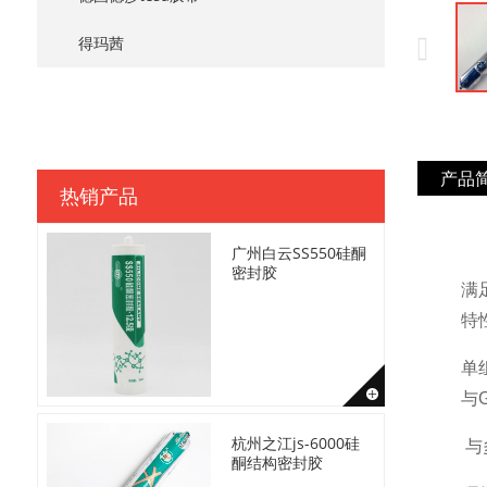
得玛茜
产品
热销产品
广州白云SS550硅酮
密封胶
满足
特
单
与
杭州之江js-6000硅
与
酮结构密封胶