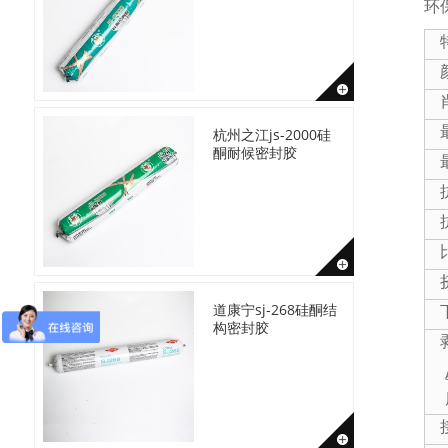
环
杭州之江js-2000硅
酮耐候密封胶
道康宁sj-268硅酮结
构密封胶