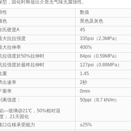
保型，固化时释放出介质无气味无腐蚀性。
特性
数值
颜色
黑色及灰色
肖氏硬度A
45
最大抗拉强度
335psi（2.3MPa）
最大拉伸率
400%
抗拉强度於50%拉伸时
84psi（0.59MPa）
抗拉强度於最终拉伸时
127psi（0.89MPa）
比重
1.45
挤出速率
2秒
下垂率
0mm
剥离强度：
50ppi（8.7 kN/m）
铝—玻璃@21℃，50%相对湿
度； 21天固化
接口位移承受能力
±25%