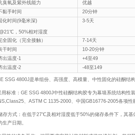
抗臭氧及紫外线能力
优越
不黏手时间
20分钟
固化时间(9毫米深)
3-5天
@21℃，50%相对湿度
完全固化（完全接触）
7-14天
表干时间
10-20分钟
挤出温度-1
+4至49
挤出温度-2
-48至149
.GE SSG 4800J是单组份、高强度、高模量、中性固化的硅
.采用标准：GE SSG 4800J中性硅酮结构胶专为幕墙系统结构性装配
NS,Class25、ASTM C 1135-2000、中国GB16776-2005各
. 储存方式：在低于27℃及相对湿度低于50%的储存条件下，其
的生产日期。