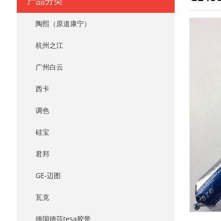
产品分类
陶熙（原道康宁）
杭州之江
广州白云
西卡
调色
硅宝
君邦
GE-迈图
瓦克
德国德莎tesa胶带