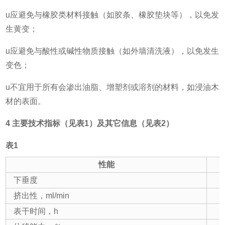
u应避免与橡胶类材料接触（如胶条、橡胶垫块等），以免发
生黄变；
u应避免与酸性或碱性物质接触（如外墙清洗液），以免发生
变色；
u不宜用于所有会渗出油脂、增塑剂或溶剂的材料，如浸油木
材的表面。
4
主要技术指标
（见表
1
）
及其它信息
（见表
2
）
表
1
性能
下垂度
挤出性，ml/min
表干时间，h