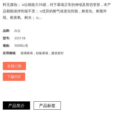
料无腐蚀； u位移能力35级，对于幕墙正常的伸缩及剪切变形，本产
品都能保持性能不变； u优异的耐气候老化性能，耐老化、耐紫外
线、耐臭氧、耐水； u...
品牌:
白云
型号:
SS511B
规格:
500ML/支
应用领域:
玻璃幕墙，铝板幕墙，建筑密封
在线订购
下载PDF
产品简介
产品标签